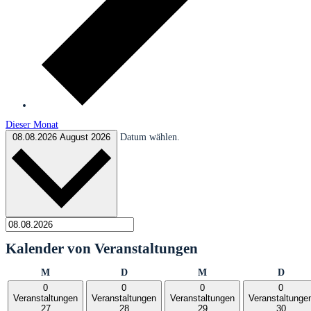
Dieser Monat
08.08.2026
August 2026
Datum wählen.
Kalender von Veranstaltungen
Montag
Dienstag
Mittwoch
Donne
M
D
M
D
0
0
0
0
Veranstaltungen
Veranstaltungen
Veranstaltungen
Veranstaltunge
27
28
29
30