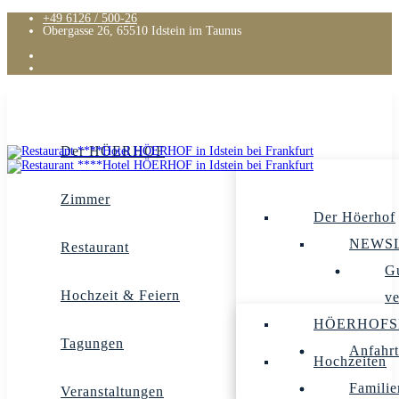
+49 6126 / 500-26
Obergasse 26, 65510 Idstein im Taunus
Der HÖERHOF
Zimmer
Der Höerhof
NEWS
Restaurant
G
Hochzeit & Feiern
v
HÖERHOFS
Tagungen
Anfahrt
Hochzeiten
Familie
Veranstaltungen