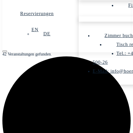
Fi
Reservierungen
EN
DE
Zimmer buch
Tisch r
Tel.: +
42 Veranstaltungen gefunden.
500-26
E-Mail: info@hoer